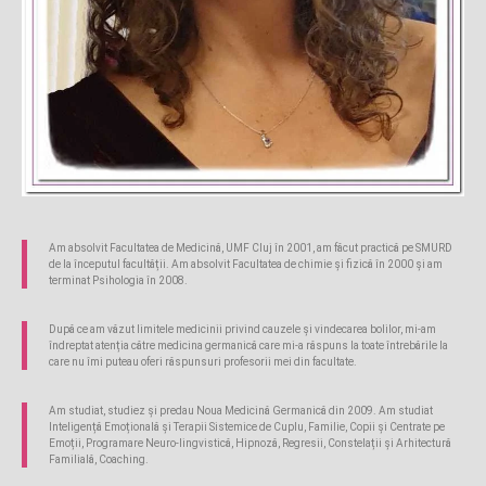
Am absolvit Facultatea de Medicină, UMF Cluj în 2001, am făcut practică pe SMURD
de la începutul facultății. Am absolvit Facultatea de chimie și fizică în 2000 și am
terminat Psihologia în 2008.
După ce am văzut limitele medicinii privind cauzele și vindecarea bolilor, mi-am
îndreptat atenția către medicina germanică care mi-a răspuns la toate întrebările la
care nu îmi puteau oferi răspunsuri profesorii mei din facultate.
Am studiat, studiez și predau Noua Medicină Germanică din 2009. Am studiat
Inteligență Emoțională și Terapii Sistemice de Cuplu, Familie, Copii și Centrate pe
Emoții, Programare Neuro-lingvistică, Hipnoză, Regresii, Constelații și Arhitectură
Familială, Coaching.