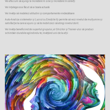
Vei afla cum să ajungi la încredere în sine și încredere în ceilalți
Vei înțelege ce ai făcut să ai boala actuală
Vei învăța să modelezi atitudini și comportamente vindecătoare
Auto-Analiza sistemelor și Lucrul cu Emoțiile îți permite să vezi nivelul de mulțumire și
satisfacție la care ai ajuns și să te mobilizezi să atingi nivelul dorit.
Vei învăța beneficiind de suportul grupului, al Ghizilor și Trainer-ului să produci
schimbări durabile oglindindu-te, învățând unii de la alții