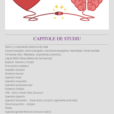
CAPITOLE DE STUDIU
Valori și importanța mediului de viață
Corpul energetic, centri energetici, meridiane energetice. Identitatea. Harta mentală
Formarea vieții. Meditația. Importanța cuvântului
Legile NMG (Noua Medicină Germanică)
Scala dr. Hawkins, Emoții
Principiile vindecării
Adaptări celulare
Sistemul nervos
Aparatul renal
Aparatul respirator
Aparatul cardiovascular
Sistemul limfatic
ORL- Ochii, Urechi, Nas, Sinusuri
Aparatul digestiv
Aparatul locomotor – Oase, fascii, mușchi, ligamente, articulații
Țesut conjunctiv – Adipos
Pielea
Aparatul genital feminin (inclusiv sânii)