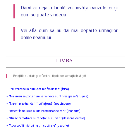
Dacă ai deja o boală vei învăța cauzele ei și
cum se poate vindeca
Vei afla cum să nu dai mai departe urmașilor
bolile neamului
LIMBAJ
Emoțiile sunt atașate fiecărui tip de conversație învățată:
– ”Nu vorbesc în public că mă fac de râs” (frica)
– ”Nu vreau să port anumite haine că sunt prea grasă” (rușine)
– ”Nu-mi plac trandafirii că înțeapă” (respingere)
– ”Detest femeile că-s interesate doar de bani” (lehamite)
– ”Urăsc bărbații că sunt bețivi și curvari” (desconsiderare)
– ”Ador copiii mici că nu țin supărare” (bucurie)