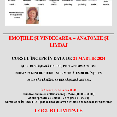
EMOȚIILE ȘI VINDECAREA – ANATOMIE ȘI
LIMBAJ
CURSUL ÎNCEPE ÎN DATA DE
21 MARTIE 2024
ȘI SE DESFĂȘOARĂ
ONLINE, PE PLATFORMA ZOOM
DURATA:
9 LUNI D
E STUDIU ȘI PRACTICĂ
,
UȘOR DE ÎNȚELES
36 DE SĂPTĂMÂNI, S
E DESFĂȘOARĂ ASTFEL.
În fiecare joi de la ora 18.00
Curs live online cu dr Crina Vereș – 2 ore (18.00 – 20.00)
Atelier practic cu Ghidul – 2 ore (20.00 – 22.00)
Cursul este ÎNREGISTRAT și dacă lipsești la vreo întâlnire ai acces la înregistrare!
LOCURI LIMITATE