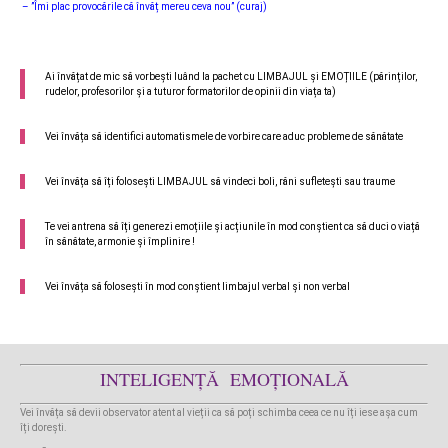
– ”Îmi plac provocările că învăț mereu ceva nou” (curaj)
Ai învățat de mic să vorbești luând la pachet cu LIMBAJUL și EMOȚIILE (părinților,
rudelor, profesorilor și a tuturor formatorilor de opinii din viața ta)
Vei învăța să identifici automatismele de vorbire care aduc probleme de sănătate
Vei învăța să îți folosești LIMBAJUL să vindeci boli, răni sufletești sau traume
Te vei antrena să îți generezi emoțiile și acțiunile în mod conștient ca să duci o viață
în sănătate, armonie și împlinire !
Vei învăța să folosești în mod conștient limbajul verbal și non verbal
INTELIGENȚĂ EMOȚIONALĂ
Vei învăța să devii observator atent al vieții ca să poți schimba ceea ce nu îți iese așa cum
îți dorești.