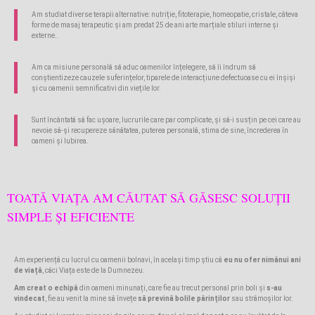
Am studiat diverse terapii alternative: nutriție, fitoterapie, homeopatie, cristale, câteva
forme de masaj terapeutic și am predat 25 de ani arte marțiale stiluri interne și
externe..
Am ca misiune personală să aduc oamenilor înțelegere, să îi îndrum să
conștientizeze cauzele suferințelor, tiparele de interacțiune defectuoase cu ei înșiși
și cu oamenii semnificativi din viețile lor.
Sunt încântată să fac ușoare, lucrurile care par complicate, și să-i susțin pe cei care au
nevoie să-și recupereze sănătatea, puterea personală, stima de sine, încrederea în
oameni și Iubirea.
TOATĂ VIAȚA AM CĂUTAT SĂ GĂSESC SOLUȚII
SIMPLE ȘI EFICIENTE
Am experiență cu lucrul cu oamenii bolnavi, în același timp știu că
eu nu ofer nimănui ani
de viață
, căci Viața este de la Dumnezeu.
Am creat o echipă
din oameni minunați, care fie au trecut personal prin boli și
s-au
vindecat
, fie au venit la mine să învețe
să prevină bolile părinților
sau strămoșilor lor.