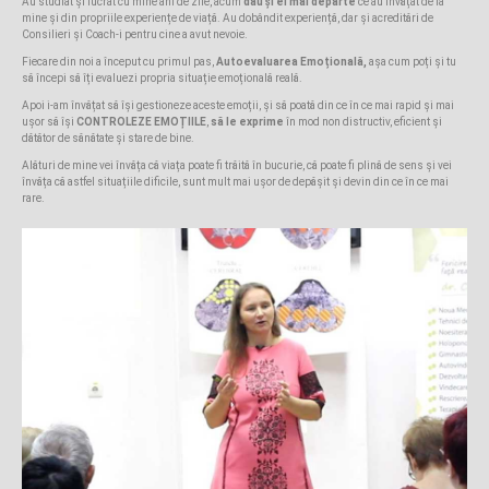
Au studiat și lucrat cu mine ani de zile, acum
dau și ei mai departe
ce au învățat de la
mine și din propriile experiențe de viață. Au dobândit experiență, dar și acreditări de
Consilieri și Coach-i pentru cine a avut nevoie.
Fiecare din noi a început cu primul pas,
Autoevaluarea Emoțională,
așa cum poți și tu
să începi să îți evaluezi propria situație emoțională reală.
Apoi i-am învățat să își gestioneze aceste emoții, și să poată din ce în ce mai rapid și mai
ușor să își
CONTROLEZE EMOȚIILE
,
să le exprime
în mod non distructiv, eficient și
dătător de sănătate și stare de bine.
Alături de mine vei învăța că viața poate fi trăită în bucurie, că poate fi plină de sens și vei
învăța că astfel situațiile dificile, sunt mult mai ușor de depășit și devin din ce în ce mai
rare.