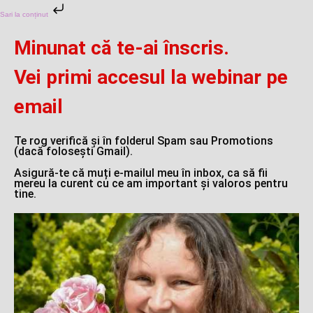
Sari la conținut
Minunat că te-ai înscris.
Vei primi accesul la webinar pe
email
Te rog verifică și în folderul Spam sau Promotions
(dacă folosești Gmail).
Asigură-te că muți e-mailul meu în inbox, ca să fii
mereu la curent cu ce am important și valoros pentru
tine.