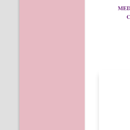
MED
C
Sunt o mulțim
însă la baza
propria perce
împreună cu S
pentru părinți