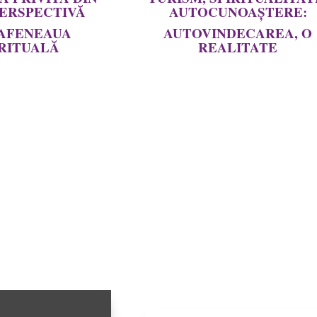
PERSPECTIVĂ
AUTOCUNOAȘTERE:
AFENEAUA
AUTOVINDECAREA, O
IRITUALĂ
REALITATE
uri de domnul Ionică
Am stat de vorbă cu Dimit
emisiunea „Cafeneaua
Puchiu, realizatoarea emisiu
 de pe TopAll TV,
„Turism, Spiritualitat
Constantin Luca, am
Autocunoaștere” de pe 6TV, des
re diferențele dintre
transformarea mea de la medic
ică și Noua Medicină
terapeut, Noua Medici
coperirile dr. Drik
Germanică, arta autocunoașter
e bolilor, nutriție,
cum dezvoltăm dependențe 
zare, revolutia
alergii față de anumite substan
 dr. Bruce Lipton și
cauzele conflictelelor și des
iecte interesante.
cum durerea ne ajută în reface
țesutur
ilor.