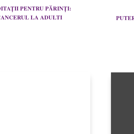
ITAȚII PENTRU PĂRINȚI:
ANCERUL LA ADULTI
PUTE
e de factori ce pot declanșa cancerul,
Invitată 
 tuturor, stă un element neașteptat:
discutat 
ptie. Am discutat despre toate acestea
puterea a
imona Dragomir în emisiunea „Meditații
cum și de
” de pe Itsy Bitsy FM.
cât de bi