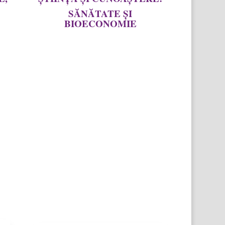
SĂNĂTATE ȘI
BIOECONOMIE
Alături de Cristian Mureșanu și
ria
invitații săi, Mihai Şerban (doctor
nii
în economie) și Adrian Toader-
e,
Williams (manager energie
pre
alternativă și expert în igiena și
 la
siguranța alimentară) am discutat
nă
despre relația noastră cu mediul,
ii,
cum ne îmbunătățim calitatea
sau
vieții, bioeconomie, sistemul
țe,
ecologic, sănătatea publică și cum
pre
ne pregătim să devenim părinți, în
rea
cadrul emisiunii „Știință și
Cunoastere” de pe TVR Cluj.