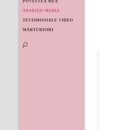
POVESTEA MEA
O EDIŢIE SPEC
APARIȚII MEDIA
Roxana-Ioana
TESTIMONIALE VIDEO
Adevăr“) ş
„Călătoria“),
MĂRTURISIRI
Paul Gabor-Il