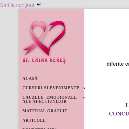
Sari la conținut
0721 2
diferite 
ACASĂ
CURSURI ȘI EVENIMENTE
CAUZELE EMOȚIONALE
ALE AFECȚIUNILOR
T
MATERIAL GRATUIT
CONCU
ARTICOLE
Vă invit la o