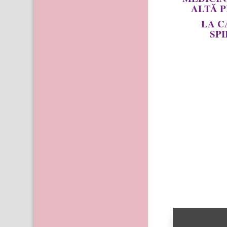
ALTĂ 
LA
C
SP
Invitată alăt
Spiridon în 
spirituală”
moderată de 
discutat desp
Medicina Clas
Germană, des
Hamer, cauzel
conștienti
epigenetică a
multe alte sub