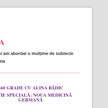
sentalfa@gmail.com
Articole 0
A
și
am abordat o mulțime de subiecte
uta
360 GRADE CU ALINA BĂDIC
ȚIE SPECIALĂ: NOUA MEDICINĂ
GERMANĂ