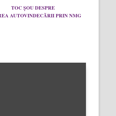
TOC ȘOU DESPRE
REA AUTOVINDECĂRII PRIN NMG
în emisiunea „Toc Șou” de pe Focus TV, am
împreună cu realizatorul Dan Răspopa despre
utovindecării prin Noua Medicină Germanică,
 ce nu se transmit genetic bolile și despre
ne nu ne cunoaștem defapt.