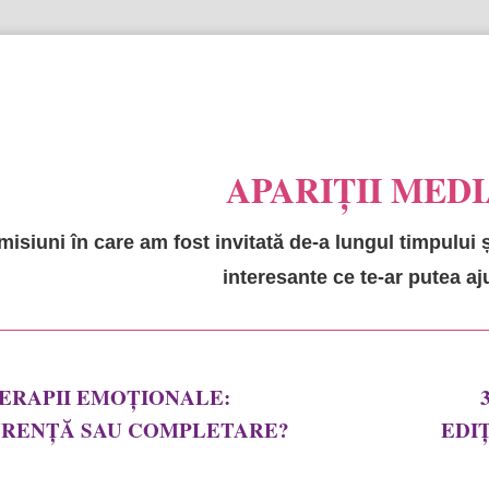
97 721 (luni - vineri, orele 12:00 - 14:00)
e
APARIȚII MEDI
emisiuni în care am fost invitată de-a lungul timpului 
interesante ce te-ar putea aj
ERAPII EMOȚIONALE:
RENȚĂ SAU COMPLETARE?
EDI
 emisiune despre Vindecarea Alternativă!