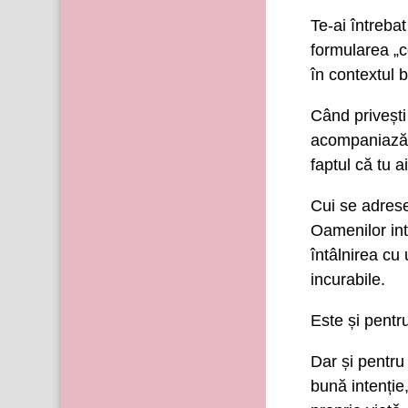
Te-ai întreba
formularea „c
în contextul b
Când privești 
acompaniază, 
faptul că tu a
Cui se adres
Oamenilor int
întâlnirea cu
incurabile.
Este și pentru
Dar și pentru
bună intenție