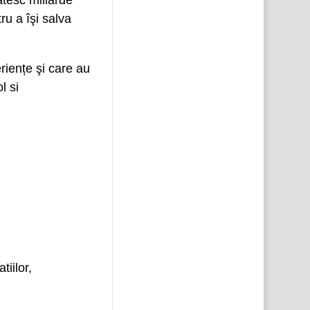
lătesc miliarde
ru a îşi salva
eriențe şi care au
l si
tiilor,