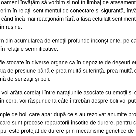
e oameni învățăm să vorbim și noi în limbaj de atașament, 
erim în relații sentimentul de conectare și siguranță, în
 când încă mai reacționăm fără a lăsa celuilalt sentimen
 în rușine.
 din acumularea de emoții profunde inconștiente, pe ca
în relațiile semnificative.
fie stocate în diverse organe ca în depozite de deșeuri e
ala de presiune până e prea multă suferință, prea multă 
ă de senzații și boli.
 voi arăta corelații între narațiunile asociate cu emoții și 
n corp, voi răspunde la câte întrebări despre boli voi pu
emple de boli care apar după ce s-au rezolvat anumite pr
i care sunt procese reparatorii însoțite de durere, pentru 
pul este protejat de durere prin mecanisme genetice de 