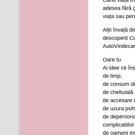
Când viața tru
adesea fără g
viața sau pen
Alții învață d
descoperit Ca
AutoVindec
Oare tu
Ai idee ce în
de timp,
de consum de
de cheltuială
de accesare d
de uzura psih
de depersonal
complicatiilor
de oameni im