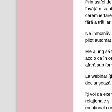
Prin astfel d
învățăm să of
cerem iertare
fără a trăi iar
Ne îmbolnăvim
pilot automat 
Ele ajung să 
acolo ca în o
afară sub form
La webinar îți
declanșează î
Îți voi da ex
relaționale ș
emoțional cor