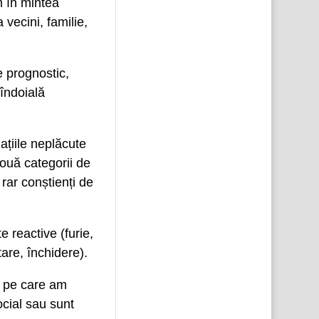
m în mintea
 vecini, familie,
e prognostic,
 îndoială
țiile neplăcute
două categorii de
 rar conștienți de
e reactive (furie,
tare, închidere).
e, pe care am
cial sau sunt