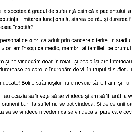
la socoteală gradul de suferință psihică a pacientului, a 
eputința, limitarea funcțională, starea de rău și durerea f
esea însoțită?
ersonal de 4 ori ca adult prin cancere diferite, in stadiul
e 3 ori am însoțit ca medic, membrii ai familiei, pe drumu
 și ne vindecăm doar în relații și boala își are întotdea
dureroase pe care le îngropăm de vii în trupul și sufletul 
vindecate! Bolile strămoșilor nu e nevoie să le trăim și noi 
i au ocazia sa învețe să se vindece și am să îți arăt la w
 oameni buni la suflet nu se pot vindeca. Și de ce unii o
ta să se vindece îi vedem că se vindecă și pare că e ceva