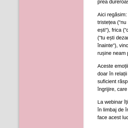
prea dureroa
Aici regăsim: 
tristețea (”nu
ești”), frica 
(”tu ești dez
înainte”), vin
rușine neam pr
Aceste emoții
doar în relați
suficient răs
îngrijire, ca
La webinar îț
în limbaj de 
face acest lu