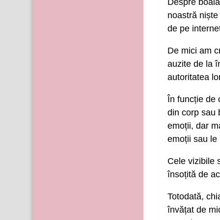
Despre boală,
noastră niște 
de pe internet
De mici am cr
auzite de la 
autoritatea l
În funcție de
din corp sau 
emoții, dar m
emoții sau le
Cele vizibile
însoțită de ac
Totodată, chi
învățat de mi