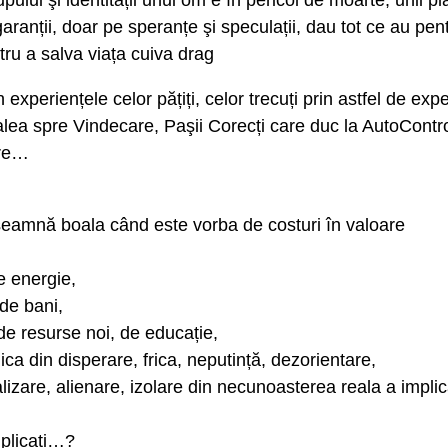
pului şi identității unui om e în pericol de moarte, unii p
aranții, doar pe speranțe şi speculații, dau tot ce au pent
tru a salva viața cuiva drag
in experiențele celor pățiți, celor trecuți prin astfel de exp
lea spre Vindecare, Paşii Corecți care duc la AutoContro
are…
seamnă boala când este vorba de costuri în valoare
 energie,
 de bani,
e resurse noi, de educație,
ica din disperare, frica, neputință, dezorientare,
izare, alienare, izolare din necunoasterea reala a implica
plicați…?