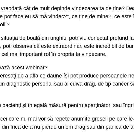
t vreodată cât de mult depinde vindecarea ta de tine? De
e pot face eu să mă vindec?”, ce ține de mine?, ce este 
olii?
situația de boală din unghiul potrivit, conectat profund la
poți observa că este extraordinar, este incredibil de b
i cel mai important rol în propria ta vindecare.
ează acest webinar?
eresați de a afla ce daune își pot produce persoanele ne
 un diagnostic personal sau al cuiva drag, de tip cancer s
 pacienți și în egală măsură pentru aparținători sau îngrij
 cei care nu mai vor să repete anumite greșeli pe care le
, din frica de a nu pierde un om drag sau din panica de a 