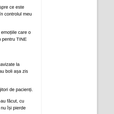
spre ce este
în controlul meu
 emoțiile care o
un pentru TINE
avizate la
au boli așa zis
itori de pacienți.
-au făcut, cu
nu își pierde