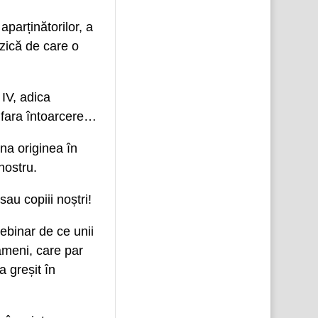
aparținătorilor, a
izică de care o
 IV, adica
l fara întoarcere…
una originea în
nostru.
sau copiii noștri!
ebinar de ce unii
ameni, care par
 greșit în