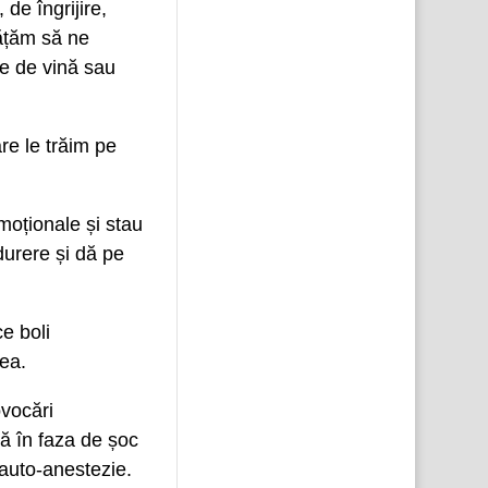
de îngrijire,
vățăm să ne
te de vină sau
re le trăim pe
moționale și stau
durere și dă pe
ce boli
tea.
ovocări
că în faza de șoc
auto-anestezie.