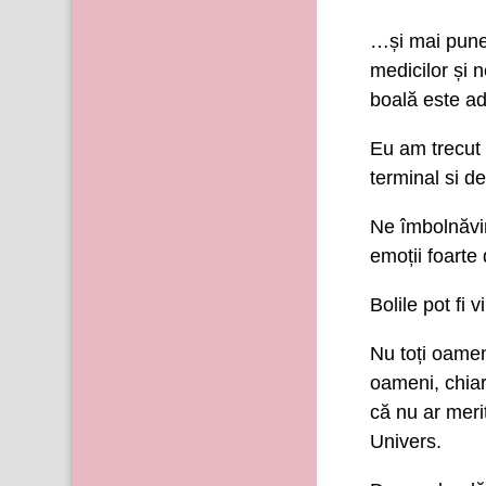
…și mai pune 
medicilor și n
boală este ad
Eu am trecut p
terminal si d
Ne îmbolnăvim
emoții foarte 
Bolile pot fi 
Nu toți oamen
oameni, chiar
că nu ar meri
Univers.