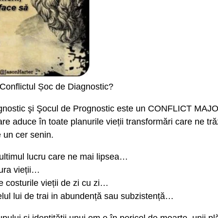
Conflictul Șoc de Diagnostic?
agnostic şi Şocul de Prognostic este un CONFLICT M
e aduce în toate planurile vieții transformări care ne t
e un cer senin.
ultimul lucru care ne mai lipsea…
ura vieții…
 costurile vieții de zi cu zi…
velul lui de trai in abundență sau subzistență…