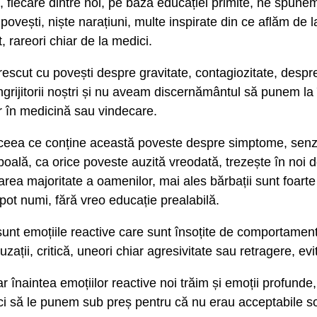
 fiecare dintre noi, pe baza educației primite, ne spune
povești, niște narațiuni, multe inspirate din ce aflăm de la
, rareori chiar de la medici.
escut cu povești despre gravitate, contagiozitate, despr
îngrijitorii noștri și nu aveam discernământul să punem la
or în medicină sau vindecare.
 ceea ce conține această poveste despre simptome, senza
boală, ca orice poveste auzită vreodată, trezește în noi 
area majoritate a oamenilor, mai ales bărbații sunt foarte
 pot numi, fără vreo educație prealabilă.
 sunt emoțiile reactive care sunt însoțite de comportament
uzații, critică, uneori chiar agresivitate sau retragere, evi
ar înaintea emoțiilor reactive noi trăim și emoții profund
ci să le punem sub preș pentru că nu erau acceptabile so