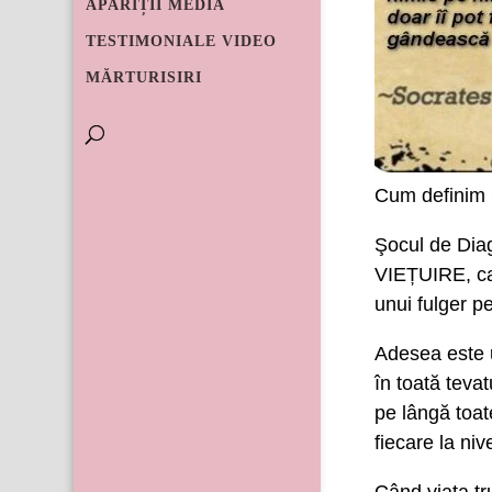
APARIȚII MEDIA
TESTIMONIALE VIDEO
MĂRTURISIRI
Cum definim 
Şocul de Di
VIEȚUIRE, car
unui fulger p
Adesea este 
în toată tevat
pe lângă toate
fiecare la ni