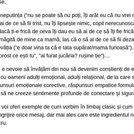
se.
neputința (”nu se poate să nu poți, îți arăt eu că nu vrei 
 ai de ce să fii trist, nu îți lipsește nimic, copil nerecunos
(”dacă ți-e frică de ceva îți dau eu să ai de ce să îți fie fr
amăgită de mine ca mamă, las că o să ai de ce să fii de
ovăția (”e doar vina ta că e tata supărat/mama furioasă”), r
ost ce ești tu”, ”ai furat jucăria? rușine ție”)…
 e nevoie să învățăm din nou să devenim conștienți de 
i cu oameni adulți emoțional, adulți relațional, de la care
punsuri emoționale corective, răspunsuri empatice formul
re să ne creeze sentimente profunde de conectare și sigur
i voi oferi exemple de cum vorbim în limbaj clasic și cu
îngrijire orice mesaj, dar mai ales care este ingredientul
cru.