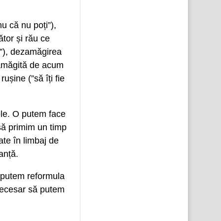
nu că nu poți”),
cător și rău ce
ică”), dezamăgirea
zamăgită de acum
ușine (”să îți fie
ele. O putem face
 să primim un timp
ate în limbaj de
anță.
m putem reformula
 necesar să putem