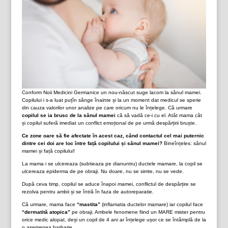
Conform Noii Medicini Germanice un nou-născut suge lacom la sânul mamei.
Copilului i s-a luat puțîn sânge înainte și la un moment dat medicul se sperie
din cauza valorilor unor analize pe care oricum nu le înțelege. Că urmare
copilul se ia brusc de la sânul mamei
că să vadă ce-i cu el. Atât mama cât
și copilul suferă imediat un conflict emoțional de pe urmă despărțirii bruște.
Ce zone oare să fie afectate în acest caz, când contactul cel mai puternic
dintre cei doi are loc între față copilului și sânul mamei?
Bineînțeles: sânul
mamei și față copilului!
La mama i se ulcereaza (subtieaza pe dianuntru) ductele mamare, la copil se
ulcereaza epiderma de pe obraji. Nu doare, nu se simte, nu se vede.
După ceva timp, copilul se aduce înapoi mamei, conflictul de despărțire se
rezolva pentru ambii și se întră în faza de autoreparatie.
Că urmare, mama face
“mastita”
(inflamatia ductelor mamare) iar copilul face
“dermatită atopica”
pe obraji. Ambele fenomene fiind un MARE mister pentru
orice medic alopat, deși un copil de 4 ani ar înțelege ușor ce se întâmplă de la
o asemenea barbarie.