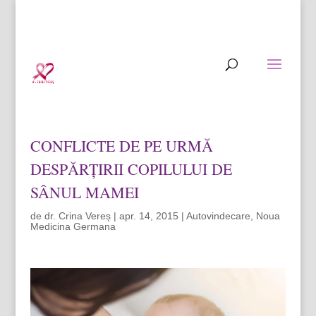
conținut
0721 297 721 (luni - vineri, orele
12:00 - 14:00)
esentalfa@gmail.com
CONFLICTE DE PE URMĂ
DESPĂRȚIRII COPILULUI DE
SÂNUL MAMEI
de
dr. Crina Vereș
|
apr. 14, 2015
|
Autovindecare
,
Noua
Medicina Germana