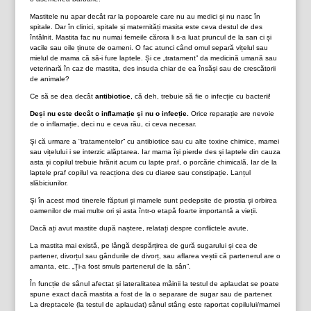
Mastitele nu apar decât rar la popoarele care nu au medici și nu nasc în
spitale. Dar în clinici, spitale și maternități masita este ceva destul de des
întâlnit. Mastita fac nu numai femeile cărora li s-a luat pruncul de la san ci și
vacile sau oile ținute de oameni. O fac atunci când omul separă vițelul sau
mielul de mama că să-i fure laptele. Și ce „tratament” da medicină umană sau
veterinară în caz de mastita, des insuda chiar de ea însăși sau de crescătorii
de animale?
Ce să se dea decât
antibiotice
, că deh, trebuie să fie o infecție cu bacterii!
Deși nu este decât o inflamație și nu o infecție.
Orice reparație are nevoie
de o inflamație, deci nu e ceva rău, ci ceva necesar.
Și că urmare a “tratamentelor” cu antibiotice sau cu alte toxine chimice, mamei
sau vițelului i se interzic alăptarea. Iar mama își pierde des și laptele din cauza
asta și copilul trebuie hrănit acum cu lapte praf, o porcărie chimicală. Iar de la
laptele praf copilul va reacționa des cu diaree sau constipație. Lanțul
slăbiciunilor.
Și în acest mod tinerele făpturi și mamele sunt pedepsite de prostia și orbirea
oamenilor de mai multe ori și asta într-o etapă foarte importantă a vieții.
Dacă ați avut mastite după naștere, relatați despre conflictele avute.
La mastita mai există, pe lângă despărțirea de gură sugarului și cea de
partener, divorțul sau gândurile de divorț, sau aflarea veștii că partenerul are o
amanta, etc. „Ți-a fost smuls partenerul de la sân”.
În funcție de sânul afectat și lateralitatea mâinii la testul de aplaudat se poate
spune exact dacă mastita a fost de la o separare de sugar sau de partener.
La dreptacele (la testul de aplaudat) sânul stâng este raportat copilului/mamei