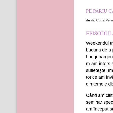
PE PARIU C
de
dr. Crina Ver
EPISODUL 
Weekendul tre
bucuria de a 
Langenargen, 
m-am întors a
sufletește! Îm
tot ce am înv
din temele di
Când am citit
seminar speci
am început s