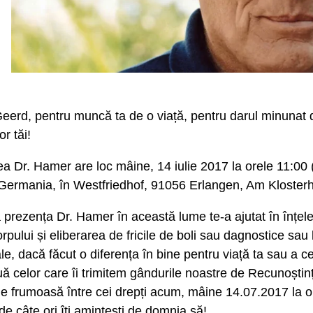
erd, pentru muncă ta de o viață, pentru darul minunat d
r tăi!
 Dr. Hamer are loc mâine, 14 iulie 2017 la orele 11:00 
ermania, în Westfriedhof, 91056 Erlangen, Am Klosterho
 prezența Dr. Hamer în această lume te-a ajutat în înțel
orpului și eliberarea de fricile de boli sau dagnostice sau
ale, dacă făcut o diferența în bine pentru viață ta sau a ce
ă celor care îi trimitem gândurile noastre de Recunoștință 
ie frumoasă între cei drepți acum, mâine 14.07.2017 la o
de câte ori îți amintești de domnia să!