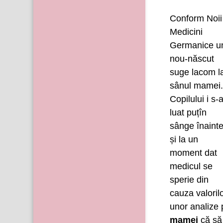
Conform Noii
Medicini
Germanice u
nou-născut
suge lacom l
sânul mamei
Copilului i s-
luat puțîn
sânge înaint
și la un
moment dat
medicul se
sperie din
cauza valoril
unor analize
mamei
că să 