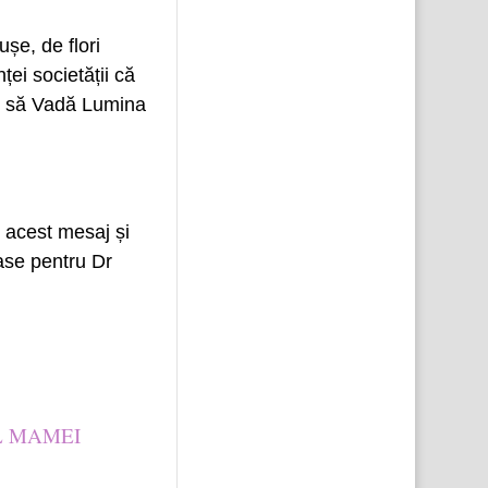
șe, de flori
ei societății că
sc să Vadă Lumina
e acest mesaj și
oase pentru Dr
L MAMEI