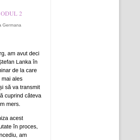
SODUL 2
na Germana
rg, am avut deci
 Ștefan Lanka în
inar de la care
t mai ales
și să va transmit
să cuprind câteva
 am mers.
niza acest
utate în proces,
oncediu, am