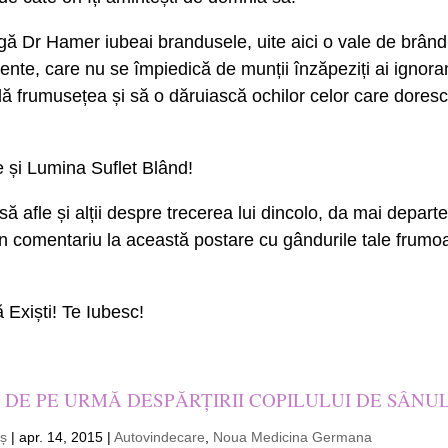
agă Dr Hamer iubeai brandusele, uite aici o vale de brându
nte, care nu se împiedică de munții înzăpeziți ai ignoranț
dă frumusețea și să o dăruiască ochilor celor care dore
 și Lumina Suflet Blând!
să afle și alții despre trecerea lui dincolo, da mai depart
 un comentariu la această postare cu gândurile tale frum
Exiști! Te Iubesc!
 DE PE URMĂ DESPĂRȚIRII COPILULUI DE SÂNU
eș
|
apr. 14, 2015
|
Autovindecare
,
Noua Medicina Germana