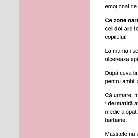
emoțional de 
Ce zone oare
cei doi are l
copilului!
La mama i se 
ulcereaza epi
După ceva tim
pentru ambii 
Că urmare, 
“dermatită a
medic alopat,
barbarie.
Mastitele nu 