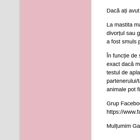
Dacă ați avut
La mastita ma
divorțul sau g
a fost smuls 
În funcție de 
exact dacă ma
testul de apl
partenerului/
animale pot f
Grup Facebo
https://www
Mulțumim Gab