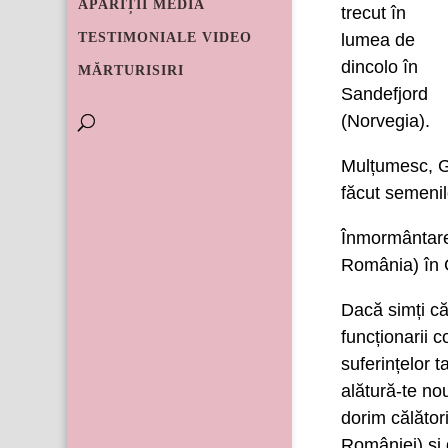
APARIȚII MEDIA
trecut în
TESTIMONIALE VIDEO
lumea de
dincolo în
MĂRTURISIRI
Sandefjord
(Norvegia).
Mulțumesc, Ge
făcut semenilo
Înmormântarea
România) în G
Dacă simți că
funcționarii c
suferințelor t
alătură-te nou
dorim călător
României) și 