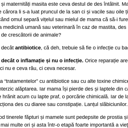
le și maternități masita este ceva destul de des întâlnit. M
cărora li s-a luat pruncul de la san ci și vacile sau oile
când omul separă vițelul sau mielul de mama că să-i fure 
a medicină umană sau veterinară în caz de mastita, des 
 de crescătorii de animale?
a decât
antibiotice
, că deh, trebuie să fie o infecție cu bac
decât o inflamație și nu o infecție.
Orice reparație are
eci nu e ceva rău, ci ceva necesar.
a “tratamentelor” cu antibiotice sau cu alte toxine chim
 interzic alăptarea. Iar mama își pierde des și laptele din 
e hrănit acum cu lapte praf, o porcărie chimicală. Iar de l
cționa des cu diaree sau constipație. Lanțul slăbiciunilor.
od tinerele făpturi și mamele sunt pedepsite de prostia și
ai multe ori și asta într-o etapă foarte importantă a vieți