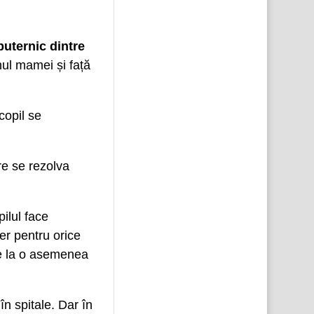
puternic dintre
ul mamei și față
copil se
re se rezolva
ilul face
r pentru orice
de la o asemenea
n spitale. Dar în