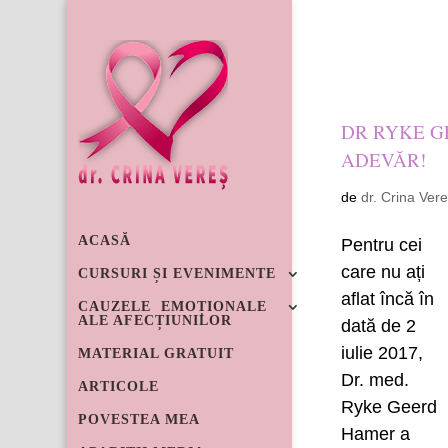
conținut
0721 2
DR RYKE G
ADEVĂR!
de
dr. Crina Ver
ACASĂ
Pentru cei
care nu ați
CURSURI ȘI EVENIMENTE
aflat încă în
CAUZELE EMOȚIONALE
ALE AFECȚIUNILOR
dată de 2
iulie 2017,
MATERIAL GRATUIT
Dr. med.
ARTICOLE
Ryke Geerd
POVESTEA MEA
Hamer a