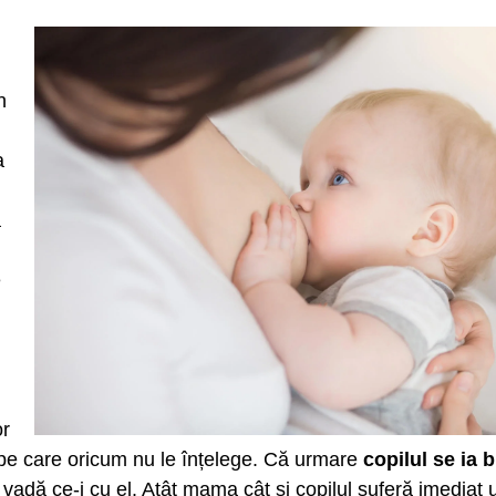
n
a
.
a
e
or
 pe care oricum nu le înțelege. Că urmare
copilul se ia 
vadă ce-i cu el. Atât mama cât și copilul suferă imediat u