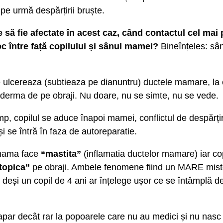
pe urmă despărțirii bruște.
 să fie afectate în acest caz, când contactul cel mai 
oc între față copilului și sânul mamei?
Bineînțeles: sân
ulcereaza (subtieaza pe dianuntru) ductele mamare, la 
derma de pe obraji. Nu doare, nu se simte, nu se vede.
p, copilul se aduce înapoi mamei, conflictul de despărți
și se întră în faza de autoreparatie.
mama face
“mastita”
(inflamatia ductelor mamare) iar cop
topica”
pe obraji. Ambele fenomene fiind un MARE miste
 deși un copil de 4 ani ar înțelege ușor ce se întâmplă 
apar decât rar la popoarele care nu au medici și nu nasc î