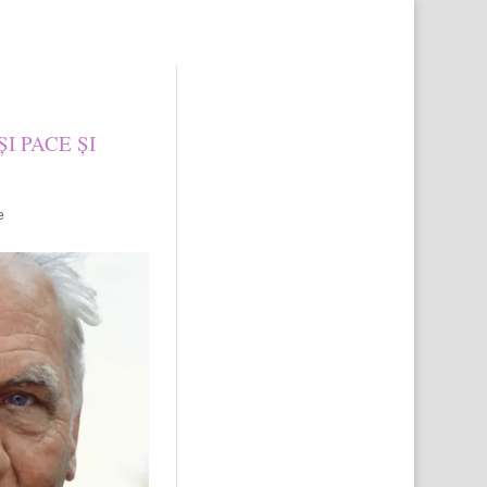
sentalfa@gmail.com
Articole 0
I PACE ȘI
e