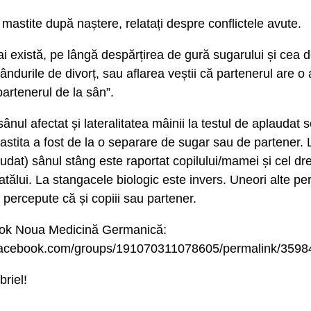
 mastite după naștere, relatați despre conflictele avute.
i există, pe lângă despărțirea de gură sugarului și cea d
ândurile de divorț, sau aflarea veștii că partenerul are o 
partenerul de la sân”.
sânul afectat și lateralitatea mâinii la testul de aplaudat
stita a fost de la o separare de sugar sau de partener. 
audat) sânul stâng este raportat copilului/mamei și cel dr
tatălui. La stangacele biologic este invers. Uneori alte p
i percepute că și copiii sau partener.
ok Noua Medicină Germanică:
.facebook.com/groups/191070311078605/permalink/359
riel!