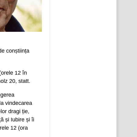
e conștiința
(orele 12 în
lz 20, statt.
egerea
 la vindecarea
lor dragi ție,
și Iubire și îi
rele 12 (ora