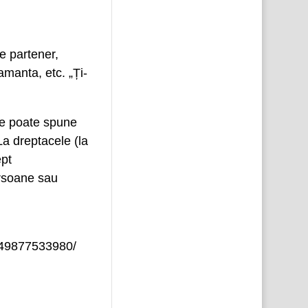
e partener,
amanta, etc. „Ți-
 se poate spune
La dreptacele (la
ept
ersoane sau
849877533980/