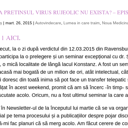
A PRETINSUL VIRUS RUJEOLIC NU EXISTA? – EPI
eș
|
mart. 26, 2015
|
Autovindecare
,
Lumea in care traim
,
Noua Medici
1 AICI
.
cut, la o zi după verdictul din 12.03.2015 din Ravensbu
participa la o prelegere și un seminar excepțional cu dr.
o mică localitate de lângă lacul Konstanz. A fost un sem
casă mai bogată de un milion de ori, atât intelectual, câ
i doresc din toată inima să pot face un transfer telepatic 
ățat în acest weekend, promit că am să încerc -în timp- 
scutate acolo. Oricum, nu a fost ultimul seminar la care
 în Newsletter-ul de la începutul lui martie că se va orga
al pe tema procesului și a publicațiilor despre pojar disc
ă-mi fac planuri că să merg acolo. Am făcut cerere de c