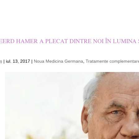
97 721 (luni - vineri, orele 12:00 - 14:00)
e
EERD HAMER A PLECAT DINTRE NOI ÎN LUMINA Ș
eș
|
iul. 13, 2017
|
Noua Medicina Germana
,
Tratamente complementar