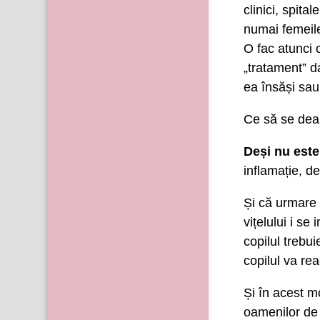
clinici, spita
numai femeile 
O fac atunci 
„tratament” d
ea însăși sau
Ce să se de
Deși nu este 
inflamație, d
Și că urmare 
vițelului i se
copilul trebui
copilul va rea
Și în acest m
oamenilor de m