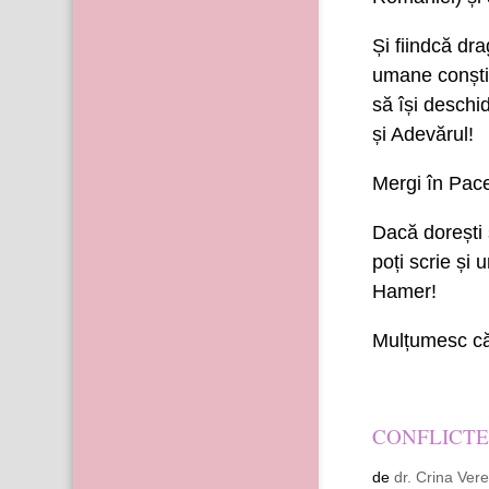
Și fiindcă dr
umane conștie
să își deschi
și Adevărul!
Mergi în Pace
Dacă dorești 
poți scrie și
Hamer!
Mulțumesc că 
CONFLICTE
de
dr. Crina Ver