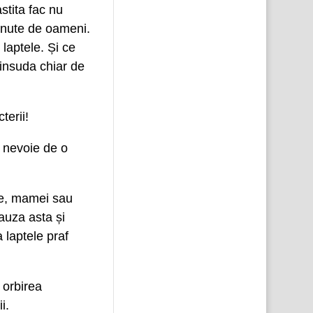
astita fac nu
 ținute de oameni.
laptele. Și ce
insuda chiar de
terii!
 nevoie de o
ice, mamei sau
cauza asta și
a laptele praf
 orbirea
i.