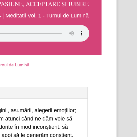
ASIUNE, ACCEPTARE ȘI IUBIRE
ș
|
Meditații Vol. 1 - Turnul de Lumină
Turnul de Lumină
nii, asumării, alegerii emoțiilor;
ăim atunci când ne dăm voie să
rite în mod inconștient, să
i apoi să le generăm conștient.