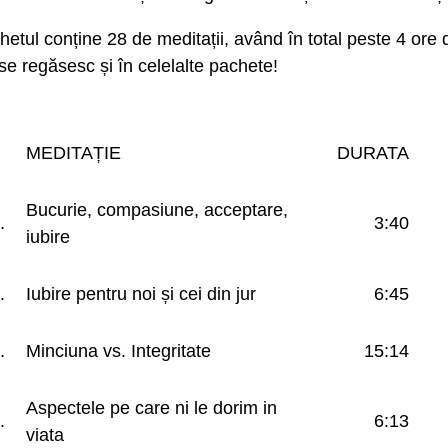
etul conține 28 de meditații, având în total peste 4 ore d
se regăsesc și în celelalte pachete!
MEDITAȚIE
DURATA
Bucurie, compasiune, acceptare,
.
3:40
iubire
.
Iubire pentru noi și cei din jur
6:45
.
Minciuna vs. Integritate
15:14
Aspectele pe care ni le dorim in
.
6:13
viata