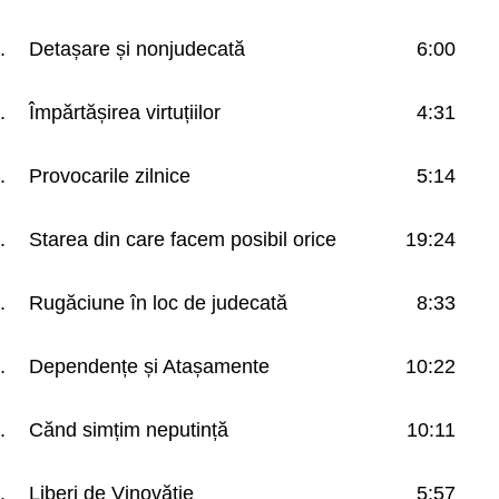
.
Detașare și nonjudecată
6:00
.
Împărtășirea virtuțiilor
4:31
.
Provocarile zilnice
5:14
.
Starea din care facem posibil orice
19:24
.
Rugăciune în loc de judecată
8:33
.
Dependențe și Atașamente
10:22
.
Cănd simțim neputință
10:11
.
Liberi de Vinovăție
5:57