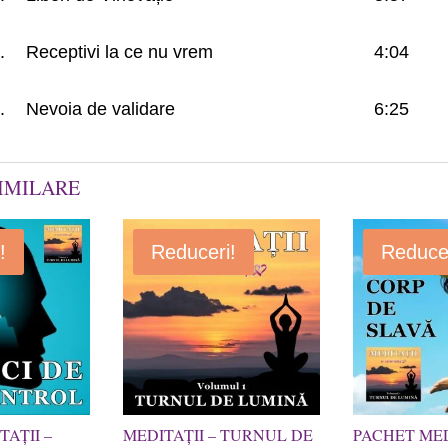
.
Receptivi la ce nu vrem
4:04
.
Nevoia de validare
6:25
IMILARE
!
Reduceri!
Reducer
AȚII –
MEDITAȚII – TURNUL DE
PACHET MED