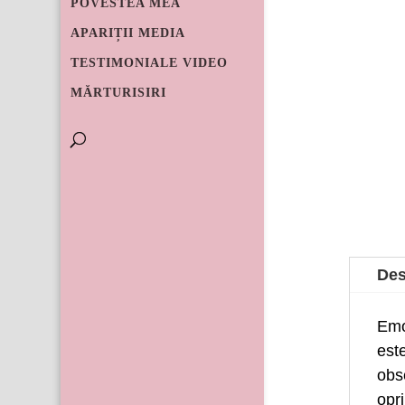
POVESTEA MEA
APARIȚII MEDIA
TESTIMONIALE VIDEO
MĂRTURISIRI
Des
Emoț
est
obs
opr