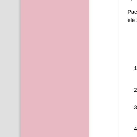
Pach
ele 
1
2
3
4