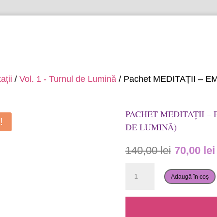
97 721 (luni - vineri, orele 12:00 - 14:00)
e
ații
/
Vol. 1 - Turnul de Lumină
/ Pachet MEDITAȚII – EM
PACHET MEDITAȚII – 
!
DE LUMINĂ)
140,00
lei
70,00
lei
Cantitate
Adaugă în coș
Pachet
MEDITAȚII
-