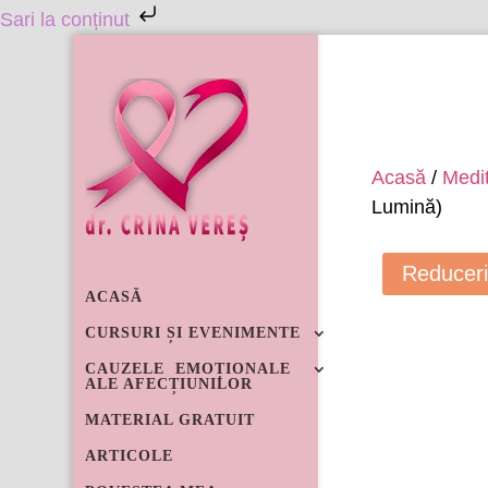
Sari la conținut
0721 2
Acasă
/
Medit
Lumină)
Reduceri
ACASĂ
CURSURI ȘI EVENIMENTE
CAUZELE EMOȚIONALE
ALE AFECȚIUNILOR
MATERIAL GRATUIT
ARTICOLE