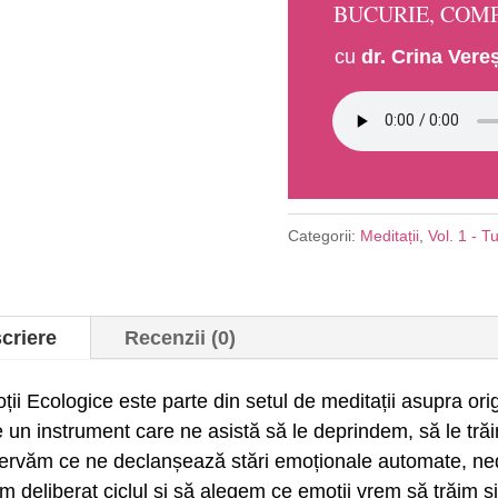
BUCURIE, COMP
EMOȚII
ECOLOGICE
cu
dr. Crina Vere
(Vol.
1
-
Turnul
de
Lumină)
Categorii:
Meditații
,
Vol. 1 - 
criere
Recenzii (0)
ii Ecologice este parte din setul de meditații asupra origi
e un instrument care ne asistă să le deprindem, să le tr
ervăm ce ne declanșează stări emoționale automate, nedo
im deliberat ciclul și să alegem ce emoții vrem să trăim ș