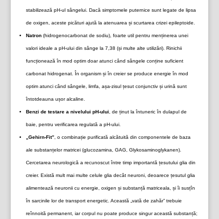
stabilizează pH-ul sângelui. Dacă simptomele puternice sunt legate de lipsa
de oxigen, aceste picături ajută la atenuarea și scurtarea crizei epileptoide.
Natron
(hidrogenocarbonat de sodiu), foarte util pentru menținerea unei
valori ideale a pH-ului din sânge la 7,38 (și multe alte utilizări). Rinichii
funcționează în mod optim doar atunci când sângele conține suficient
carbonat hidrogenat. În organism și în creier se produce energie în mod
optim atunci când sângele, limfa, așa-zisul țesut conjunctiv și urină sunt
întotdeauna ușor alcaline.
Benzi de testare a nivelului pH-ului
, de ținut la întuneric în dulapul de
baie, pentru verificarea regulată a pH-ului.
„Gehirn-Fit”
, o combinație purificată alcătuită din componentele de baza
ale substanțelor matricei (glucozamina, GAG, Glykosaminoglykanen).
Cercetarea neurologică a recunoscut între timp importantă țesutului glia din
creier. Există mult mai multe celule glia decât neuroni, deoarece țesutul glia
alimentează neuronii cu energie, oxigen și substanță matriceala, și îi susțîn
în sarcinile lor de transport energetic. Această „vată de zahăr” trebuie
reînnoită permanent, iar corpul nu poate produce singur această substanță;