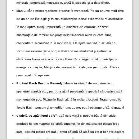
minerale, protejează mucoasele, ajută la digestie și la detoxifiere.
Manju
; când microorganisme efective fermentează într-un anume mod timp
de un an de zile alge și fructe, substanțele active eliberate sunt asimilabile
în mod optim. Manju reprezintă un amestec de vitamine, enzime,
substanțele de temelie ale proteinelor și acizilor nucleici, care sunt
concentrate și combinate în mod ideal. Ele ajută imediat în situațîi de
încordare extremă și de șoc, stabilizand metabolismul și ajutând la
eliminarea toxinelor și a radicalilor liberi. Când organismul nu are lipsuri
energetice majore, Manju este cea mai bună alegere pentru stabilizarea
persoanelor în epicrize.
Picături Bach Rescue Remedy
; ideale în situațîi de șoc, stres acut,
sperieturi, panică etc., pentru a ajută persoană respectivă să depășească
momentul de șoc. Picăturile Bach ajută în multe afecțiuni. Toate remediile
florale Bach, precum și remediile homeopate, pot fi obținute oricând gratuit!
o sticlă de apă „food safe”
; apă este viață și trebuie băută din sticle
produse fie din material de sticlă superior, fie din material de plastic food
safe, deci nu plastic ordinar. Pentru că apă să aibă un efect benefic asupra