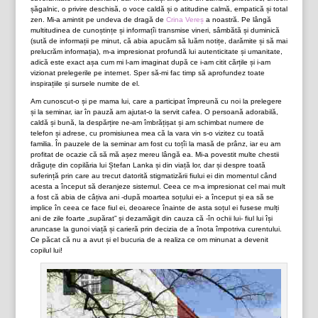
șăgalnic, o privire deschisă, o voce caldă și o atitudine calmă, empatică și total
zen. Mi-a amintit pe undeva de dragă de
Crina Vereș
a noastră. Pe lângă
multitudinea de cunoștințe și informațîi transmise vineri, sâmbătă și duminică
(sută de informații pe minut, că abia apucăm să luăm notițe, darămite și să mai
prelucrăm informația), m-a impresionat profundă lui autenticitate și umanitate,
adică este exact așa cum mi l-am imaginat după ce i-am citit cărțile și i-am
vizionat prelegerile pe internet. Sper să-mi fac timp să aprofundez toate
inspirațiile și sursele numite de el.
Am cunoscut-o și pe mama lui, care a participat împreună cu noi la prelegere
și la seminar, iar în pauză am ajutat-o la servit cafea. O persoană adorabilă,
caldă și bună, la despărțire ne-am îmbrățișat și am schimbat numere de
telefon și adrese, cu promisiunea mea că la vara vin s-o vizitez cu toată
familia. În pauzele de la seminar am fost cu toțîi la masă de prânz, iar eu am
profitat de ocazie că să mă așez mereu lângă ea. Mi-a povestit multe chestii
drăguțe din copilăria lui Ștefan Lanka și din viață lor, dar și despre toată
suferință prin care au trecut datorită stigmatizării fiului ei din momentul când
acesta a început să deranjeze sistemul. Ceea ce m-a impresionat cel mai mult
a fost că abia de câțiva ani -după moartea soțului ei- a început și ea să se
implice în ceea ce face fiul ei, deoarece înainte de asta soțul ei fusese mulți
ani de zile foarte „supărat” și dezamăgit din cauza că -în ochii lui- fiul lui își
aruncase la gunoi viață și carieră prin decizia de a înota împotriva curentului.
Ce păcat că nu a avut și el bucuria de a realiza ce om minunat a devenit
copilul lui!