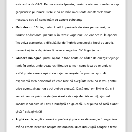
este vorba de GAG. Pentru a evita lipsurile, pentru a atenua durerile de cap
și epicrizele puternice, trebuie să ne hrănim cu toate substanțele vitale
necesare sau să completăm cu aceste substanțe.
Maltodextrin 19 bio
, maltoză, util în perioade de stres permanent, de
traume apăsătoare, precum și în fazele vagotone, de vindecare. În special
împotriva crampelor, a dificultăților de înghițit precum și a lipsei de apetit,
maltoză ajută la depășirea lipselor energetice. 3-5 lingurițe pe zi.
Glucoză biologică
, primul ajutor în faze acute de căderi de energie! Ajunge
rapid în creier, unde poate echilibra pe termen scurt lipsa de energie și
astfel poate atenua epicrizele deja declanșate. În plus, va spun din
experiență mea personală că este bine să aveți întotdeauna la voi, pentru
orice eventualitate, un pachețel de glucoză. Dacă unui om îi vine rău și-l
vedeți cum se prăbușește (am văzut asta deja de câteva ori), ajutorul
imediat ideal este să-i dați o bucățică de glucoză. S-ar putea să aibă diabet
și să îi salvați viață!
Argilă verde
; argilă creează suprafață și prin această energie în organism,
având efecte benefice asupra metabolismului celular. Argilă conține diferite