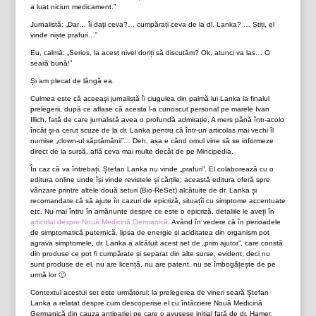
a luat niciun medicament.”
Jurnalistă: „Dar… îi dați ceva?… cumpărați ceva de la dl. Lanka? … Știți, el
vinde niște prafuri…”
Eu, calmă: „Serios, la acest nivel doriți să discutăm? Ok, atunci va las… O
seară bună!”
Și am plecat de lângă ea.
Culmea este că aceeași jurnalistă îi ciugulea din palmă lui Lanka la finalul
prelegerii, după ce aflase că acesta l-a cunoscut personal pe marele Ivan
Illich, față de care jurnalistă avea o profundă admirație. A mers până într-acolo
încât și-a cerut scuze de la dr. Lanka pentru că într-un articolas mai vechi îl
numise „clown-ul săptămânii”… Deh, așa e când omul vine să se informeze
direct de la sursă, află ceva mai multe decât de pe Mincipedia.
În caz că va întrebați, Ștefan Lanka nu vinde „prafuri”. El colaborează cu o
editura online unde își vinde revistele și cărțile; această editura oferă spre
vânzare printre altele două seturi (Bio-ReSet) alcătuite de dr. Lanka și
recomandate că să ajute în cazuri de epicriză, situațîi cu simptome accentuate
etc. Nu mai întru în amănunte despre ce este o epicriză, detaliile le aveți în
articolul despre Nouă Medicină Germanică
. Având în vedere că în perioadele
de simptomatică puternică, lipsa de energie și aciditatea din organism pot
agrava simptomele, dr. Lanka a alcătuit acest set de „prim ajutor”, care constă
din produse ce pot fi cumpărate și separat din alte surse, evident, deci nu
sunt produse de el, nu are licență, nu are patent, nu se îmbogățește de pe
urmă lor 🙂
Contextul acestui set este următorul: la prelegerea de vineri seară Ștefan
Lanka a relatat despre cum descoperise el cu întârziere Nouă Medicină
Germanică din cauza antipatiei pe care o avusese inițial față de dr. Hamer.