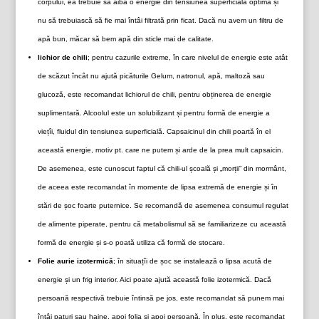
corpului, ea trebuie să aibă o energie din tensiunea superficială optimă și
nu să trebuiască să fie mai întâi filtrată prin ficat. Dacă nu avem un filtru de
apă bun, măcar să bem apă din sticle mai de calitate.
lichior de chili
; pentru cazurile extreme, în care nivelul de energie este atât
de scăzut încât nu ajută picăturile Gelum, natronul, apă, maltoză sau
glucoză, este recomandat lichiorul de chili, pentru obținerea de energie
suplimentară. Alcoolul este un solubilizant și pentru formă de energie a
viețîi, fluidul din tensiunea superficială. Capsaicinul din chili poartă în el
această energie, motiv pt. care ne putem și arde de la prea mult capsaicin.
De asemenea, este cunoscut faptul că chili-ul școală și „morții” din mormânt,
de aceea este recomandat în momente de lipsa extremă de energie și în
stări de șoc foarte puternice. Se recomandă de asemenea consumul regulat
de alimente piperate, pentru că metabolismul să se familiarizeze cu această
formă de energie și s-o poată utiliza că formă de stocare.
Folie aurie izotermică
; în situațîi de șoc se instalează o lipsa acută de
energie și un frig interior. Aici poate ajută această folie izotermică. Dacă
persoană respectivă trebuie întinsă pe jos, este recomandat să punem mai
întâi paturi sau haine, apoi folia și apoi persoană. În plus, este recomandat