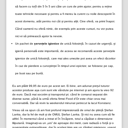
să facem cu toțîi din 5 în 5 ani câte un curs de prim ajutor, pentru a reține
toate tehnicile necesare și pentru a fi mereu la curent cu noile descoperiri în
acest domeniu, atât pentru noi cât și pentru alții. Cine oferă, va primi înapoi.
Când oamenii nu oferă nimic, de exemplu prin aceste cursuri, nu vor putea
nici ei să primească ajutor la nevoie.
Un pachet de
șervețele igienice
de unică folosință; în cazuri de urgență, și
igienă personală este importantă, de aceea se recomandă aceste șervețele
igienice de unică folosință, care mai ales umezite pot avea un efect răcoritor
în caz de pierdere a cunoștinței în timpul unei epicrize; se folosesc pe cap,
pe bust sau pe burtă.
Eu am plătit 99,95 de euro pe acest set. Ei bine, am adunat prețul tuturor
acestor produse așa cum sunt ele vândute pe internet și am ajuns la vreo 92
de euro. Dacă mai socotim și transportul pt. când le comanzi separat din
diverse surse, până la urmă oferta firmei Food d’Or este chiar ceva mai
convenabilă. Dar să revin la weekendul minunat petrecut la lacul Konstanz.
Vreau să va spun că am fost profund impresionată de omul de știință Ștefan
Lanka, dar la fel de mult și de OMUL Ștefan Lanka. Și nici nu avea cum să fie
altfel. În momentul când a intrat el în încăpere, totul a căpătat o dimensiune
liliputană. Imaginați-va un „urs” de aproape doi metri, care radiază o forță și o
suveranitate extraordinare, dar în același timp are un zâmbet prietenos, uneori