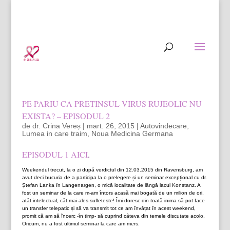
conținut
0721 297 721 (luni - vineri, orele
12:00 - 14:00)
esentalfa@gmail.com
PE PARIU CA PRETINSUL VIRUS RUJEOLIC NU
EXISTA? – EPISODUL 2
de
dr. Crina Vereș
|
mart. 26, 2015
|
Autovindecare
,
Lumea in care traim
,
Noua Medicina Germana
EPISODUL 1 AICI
.
Weekendul trecut, la o zi după verdictul din 12.03.2015 din Ravensburg, am
avut deci bucuria de a participa la o prelegere și un seminar excepțional cu dr.
Ștefan Lanka în Langenargen, o mică localitate de lângă lacul Konstanz. A
fost un seminar de la care m-am întors acasă mai bogată de un milion de ori,
atât intelectual, cât mai ales sufletește! Îmi doresc din toată inima să pot face
un transfer telepatic și să va transmit tot ce am învățat în acest weekend,
promit că am să încerc -în timp- să cuprind câteva din temele discutate acolo.
Oricum, nu a fost ultimul seminar la care am mers.