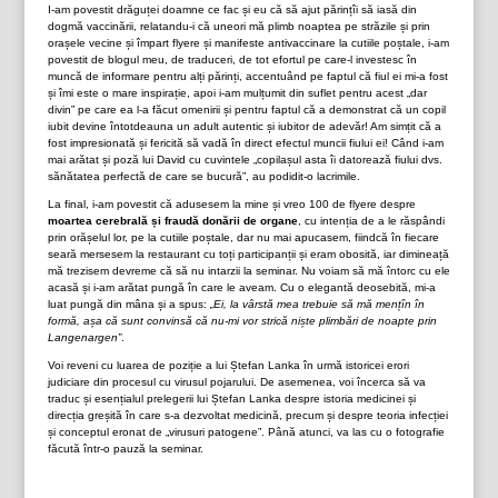
I-am povestit drăguței doamne ce fac și eu că să ajut părințîi să iasă din
dogmă vaccinării, relatandu-i că uneori mă plimb noaptea pe străzile și prin
orașele vecine și împart flyere și manifeste antivaccinare la cutiile poștale, i-am
povestit de blogul meu, de traduceri, de tot efortul pe care-l investesc în
muncă de informare pentru alți părinți, accentuând pe faptul că fiul ei mi-a fost
și îmi este o mare inspirație, apoi i-am mulțumit din suflet pentru acest „dar
divin” pe care ea l-a făcut omenirii și pentru faptul că a demonstrat că un copil
iubit devine întotdeauna un adult autentic și iubitor de adevăr! Am simțit că a
fost impresionată și fericită să vadă în direct efectul muncii fiului ei! Când i-am
mai arătat și poză lui David cu cuvintele „copilașul asta îi datorează fiului dvs.
sănătatea perfectă de care se bucură”, au podidit-o lacrimile.
La final, i-am povestit că adusesem la mine și vreo 100 de flyere despre
moartea cerebrală și fraudă donării de organe
, cu intenția de a le răspândi
prin orășelul lor, pe la cutiile poștale, dar nu mai apucasem, fiindcă în fiecare
seară mersesem la restaurant cu toți participanții și eram obosită, iar dimineață
mă trezisem devreme că să nu intarzii la seminar. Nu voiam să mă întorc cu ele
acasă și i-am arătat pungă în care le aveam. Cu o elegantă deosebită, mi-a
luat pungă din mâna și a spus:
„Ei, la vârstă mea trebuie să mă mențîn în
formă, așa că sunt convinsă că nu-mi vor strică niște plimbări de noapte prin
Langenargen”
.
Voi reveni cu luarea de poziție a lui Ștefan Lanka în urmă istoricei erori
judiciare din procesul cu virusul pojarului. De asemenea, voi încerca să va
traduc și esențialul prelegerii lui Ștefan Lanka despre istoria medicinei și
direcția greșită în care s-a dezvoltat medicină, precum și despre teoria infecției
și conceptul eronat de „virusuri patogene”. Până atunci, va las cu o fotografie
făcută într-o pauză la seminar.